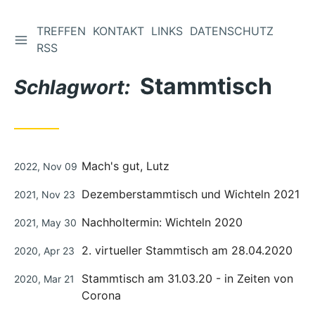
TREFFEN
KONTAKT
LINKS
DATENSCHUTZ
Zum
RSS
Inhalt
Stammtisch
springen
Schlagwort:
Veröffentlicht
Mach's gut, Lutz
2022, Nov 09
unter
Veröffentlicht
Dezemberstammtisch und Wichteln 2021
2021, Nov 23
unter
Veröffentlicht
Nachholtermin: Wichteln 2020
2021, May 30
unter
Veröffentlicht
2. virtueller Stammtisch am 28.04.2020
2020, Apr 23
unter
Veröffentlicht
Stammtisch am 31.03.20 - in Zeiten von
2020, Mar 21
unter
Corona